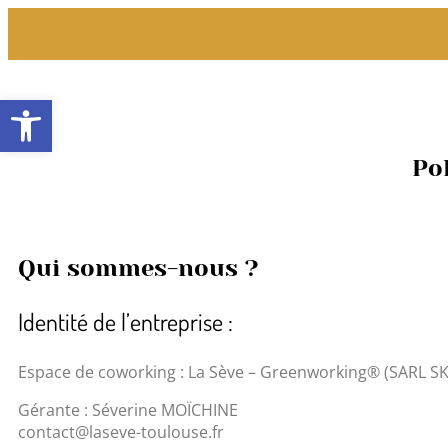
Accueil
Espaces de travail
Ouvrir la barre d’outils
Pol
Qui sommes-nous ?
Identité de l’entreprise :
Espace de coworking : La Sève – Greenworking® (SARL S
Gérante : Séverine MOÏCHINE
contact@laseve-toulouse.fr