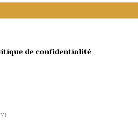
La Sève
Les coworkers
Actus
Con
itique de confidentialité
KM)