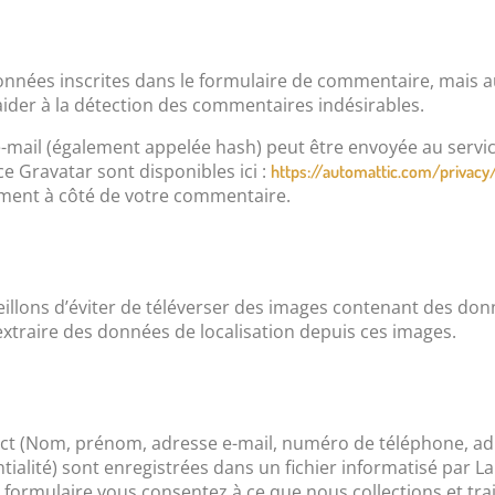
nnées inscrites dans le formulaire de commentaire, mais aus
aider à la détection des commentaires indésirables.
mail (également appelée hash) peut être envoyée au service
ice Gravatar sont disponibles ici :
https://automattic.com/privacy
ement à côté de votre commentaire.
seillons d’éviter de téléverser des images contenant des d
extraire des données de localisation depuis ces images.
tact (Nom, prénom, adresse e-mail, numéro de téléphone, ad
ntialité) sont enregistrées dans un fichier informatisé par
formulaire vous consentez à ce que nous collections et tr