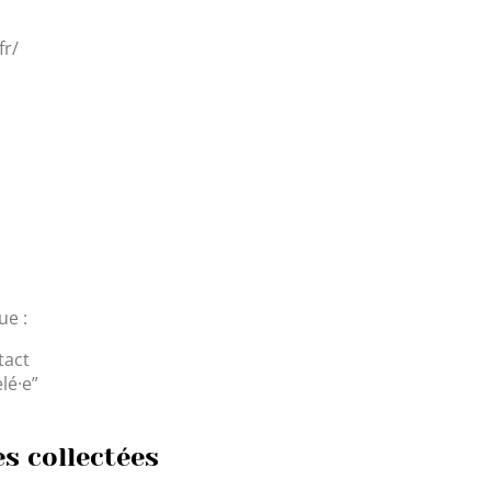
fr/
ue :
tact
lé·e”
s collectées