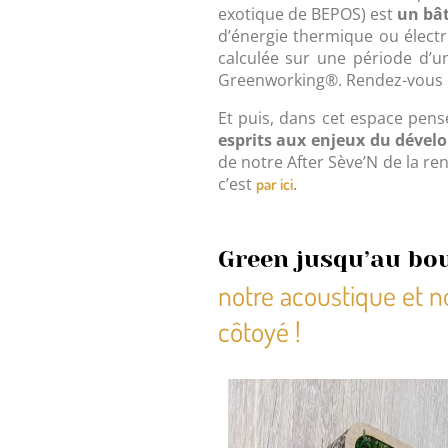
exotique de BEPOS) est
un bât
d’énergie thermique ou élect
calculée sur une période d’u
Greenworking®. Rendez-vous e
Et puis, dans cet espace pen
esprits aux enjeux du dével
de notre After Sève’N de la re
c’est
.
par ici
Green jusqu’au bou
notre acoustique et 
côtoyé !