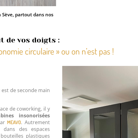
a Sève, partout dans nos
 de vos doigts :
onomie circulaire » ou on n’est pas !
r est de seconde main
ace de coworking, il y
bines insonorisées
par
. Autrement
MEAVO
ls dans des espaces
bouteilles plastiques