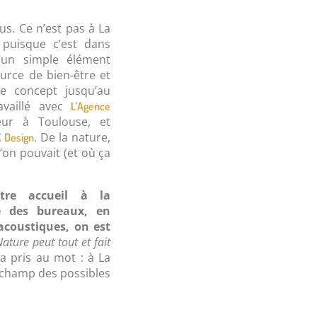
us. Ce n’est pas à La
 puisque c’est dans
’un simple élément
ource de bien-être et
e concept jusqu’au
availlé avec
L’Agence
ieur à Toulouse, et
. De la nature,
 Design
’on pouvait (et où ça
re accueil à la
le des bureaux, en
coustiques, on est
Nature peut tout et fait
’a pris au mot : à La
 champ des possibles