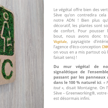
Le végétal offre bien des vert
Sève qu’on contredira cela
notre ADN ! Bien plus qu
décoratif, les plantes sont s
de confort. Pour pousser l
bout, nous avons donc tr
, paysagiste d’intér
Végétale
l’agence d’éco-conception
CNK
on vous en a mis partout où l
faisait sens) !
Du mur végétal de not
signalétique de l’ensemb
passant par les panneaux a
dans le 100 % naturel ici
.
« 
tout »
, disait Montaigne. On l
Sève – Greenworking®, votre
est désormais infini.