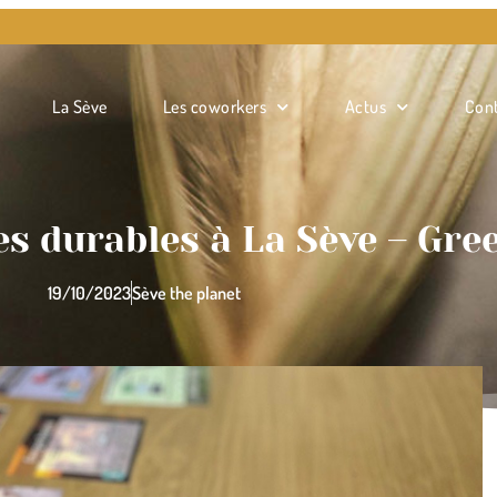
La Sève
Les coworkers
Actus
Con
ves durables à La Sève – G
19/10/2023
Sève the planet