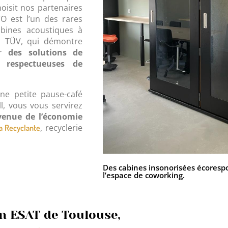
hoisit nos partenaires
O est l’un des rares
abines acoustiques à
on TÜV, qui démontre
ir
des solutions de
 respectueuses de
ne petite pause-café
l, vous vous servirez
 venue de l’économie
, recyclerie
a Recyclante
Des cabines insonorisées écoresp
l’espace de coworking.
un ESAT de Toulouse,