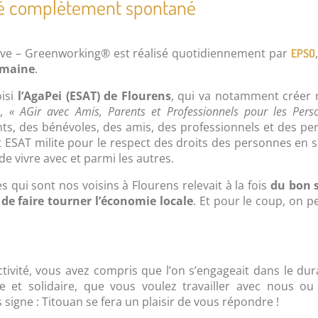
ité complètement spontané
 Sève – Greenworking® est réalisé quotidiennement par
EPSO
umaine
.
oisi
l’AgaPei (ESAT) de Flourens
, qui va notamment créer 
,
« AGir avec Amis, Parents et Professionnels pour les Pers
i
nts, des bénévoles, des amis, des professionnels et des p
t ESAT milite pour le respect des droits des personnes en 
e vivre avec et parmi les autres.
s qui sont nos voisins à Flourens relevait à la fois
du bon s
 de faire tourner l’économie locale
. Et pour le coup, on pe
ctivité, vous avez compris que l’on s’engageait dans le dur
e et solidaire, que vous voulez travailler avec nous ou 
signe : Titouan se fera un plaisir de vous répondre !