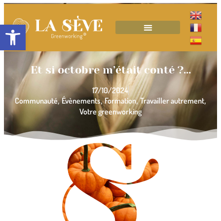
Ouvrir la barre d’outils
Et si octobre m’était conté ?…
17/10/2024
,
,
,
,
Communauté
Évènements
Formation
Travailler autrement
Votre greenworking