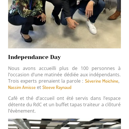
Independance Day
Nous avons accueilli plus de 100 personnes à
l’occasion d’une matinée dédiée aux indépendants.
Trois experts prenaient la parole :
,
Séverine Moïchine
et
Nassim Amisse
Steeve Raynaud
Café et thé d’accueil ont été servis dans l’espace
détente du RdC et un buffet tapas traiteur a clôturé
l’évènement.